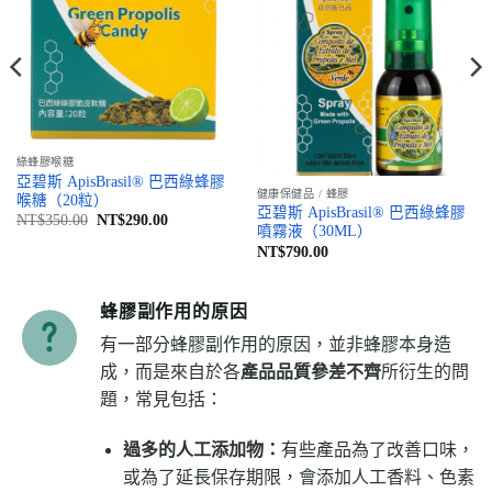
綠蜂膠喉糖
亞碧斯 ApisBrasil® 巴西綠蜂膠
健康保健品 / 蜂膠
喉糖（20粒）
亞碧斯 ApisBrasil® 巴西綠蜂膠
原
目
NT$
350.00
NT$
290.00
噴霧液（30ML）
始
前
價
價
NT$
790.00
格：
格：
NT$350.00。
NT$290.00。
蜂膠副作用的原因
有一部分蜂膠副作用的原因，並非蜂膠本身造
成，而是來自於各
產品品質參差不齊
所衍生的問
題，常見包括：
過多的人工添加物：
有些產品為了改善口味，
或為了延長保存期限，會添加人工香料、色素