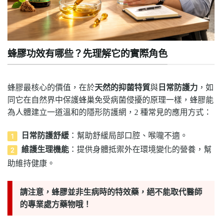
蜂膠功效有哪些？先理解它的實際角色
蜂膠最核心的價值，在於
天然的抑菌特質
與
日常防護力
，如
同它在自然界中保護蜂巢免受病菌侵擾的原理一樣，蜂膠能
為人體建立一道溫和的隱形防護網，2 種常見的應用方式：
日常防護舒緩
：幫助舒緩局部口腔、喉嚨不適。
維護生理機能
：提供身體抵禦外在環境變化的營養，幫
助維持健康。
請注意，蜂膠並非生病時的特效藥，絕不能取代醫師
的專業處方藥物哦！