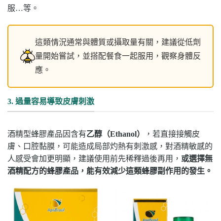
服…等。
這類情況通常與體質或攝取量有關，建議從低劑
量開始嘗試，並搭配餐食一起服用，觀察身體反
應。
3. 過量容易導致皮膚刺激
酒精型蜂膠產品因含有
乙醇（Ethanol）
，若直接接觸皮
膚、口腔黏膜，可能造成局部灼熱有刺激感，對酒精敏感的
人感受會
加
更明顯，建議使用前先稀釋過後再用，
或選擇無
酒精配方的蜂膠產品，能有效減少這類蜂膠副作用的發生。