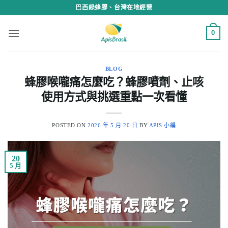
Skip
巴西綠蜂膠、台灣在地經營
to
content
0
BLOG
蜂膠喉嚨痛怎麼吃？蜂膠噴劑、止咳
使用方式與挑選重點一次看懂
POSTED ON
2026 年 5 月 20 日
BY
APIS 小編
20
5 月