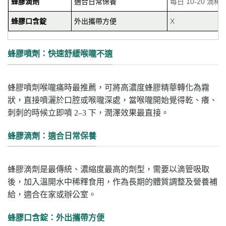
蜂膠滴劑
適合日常保養
每日 10-20 滴
蜂膠口含錠
外出攜帶方便
X
蜂膠噴劑：快速舒緩喉嚨不適
蜂膠噴劑喉嚨痛時最推薦，可
將
高濃度蜂膠精華轉化為霧
狀，直接噴灑於口腔或喉嚨深處
，當喉嚨開始覺得乾、癢、
刺刺的時候立即噴 2–3 下，潤澤效果最直接。
蜂膠滴劑：適合日常保養
蜂膠滴劑是最傳統、濃縮度最高的劑型，需要以滴管吸取
後，加入溫開水中稀釋食用，作為長期的體質調整及營養補
給，適合在家或辦公室。
蜂膠口含錠：外出攜帶方便