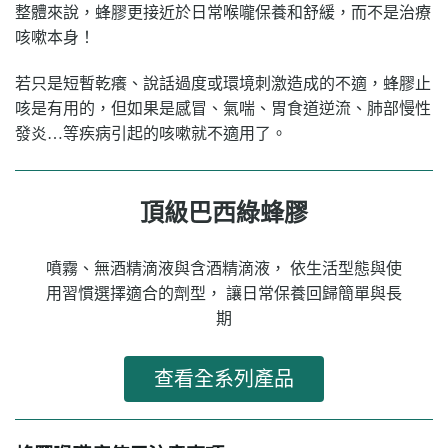
整體來說，蜂膠更接近於日常喉嚨保養和舒緩，而不是治療
咳嗽本身！
若只是短暫乾癢、說話過度或環境刺激造成的不適，蜂膠止
咳是有用的，
但如果是感冒、氣喘、胃食道逆流、肺部慢性
發炎…等疾病引起的咳嗽就不適用了
。
頂級巴西綠蜂膠
噴霧、無酒精滴液與含酒精滴液， 依生活型態與使
用習慣選擇適合的劑型， 讓日常保養回歸簡單與長
期
查看全系列產品