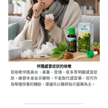
伴隨感冒症狀的咳嗽
若咳嗽伴隨鼻水、鼻塞、發燒、痰多等明顯感冒症
狀，蜂膠本身並非藥物，不能取代感冒藥，但可作
為喉嚨保養的輔助，建議先以醫師指示服藥為主。