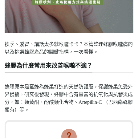
換季、感冒、講話太多就喉嚨卡卡？本篇整理蜂膠喉嚨痛的
以及挑選蜂膠產品的關鍵指標，一次看懂。
蜂膠為什麼常用來改善喉嚨不適？
蜂膠原本是蜜蜂為蜂巢打造的天然防護層，保護蜂巢免受外
界侵擾，研究後發現，蜂膠中含有豐富的抗氧化與抗發炎成
分，如：類黃酮、酚酸類化合物、Artepillin-C （巴西綠蜂膠
獨有）等。